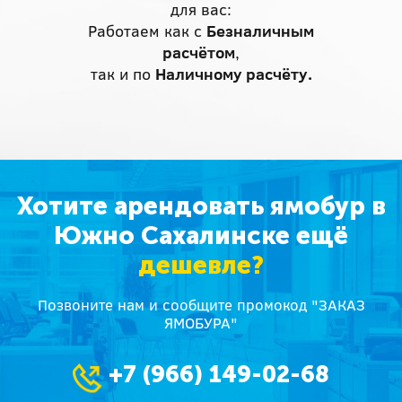
для вас:
Работаем как с
Безналичным
расчётом
,
так и по
Наличному расчёту.
Хотите арендовать ямобур в
Южно Сахалинске ещё
дешевле?
Позвоните нам и сообщите промокод "ЗАКАЗ
ЯМОБУРА"
+7 (966) 149-02-68