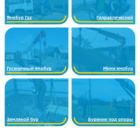
Ямобур Газ
Гидравлический
Гусеничный ямобур
Мини ямобур
Земляной бур
Бурение под опоры