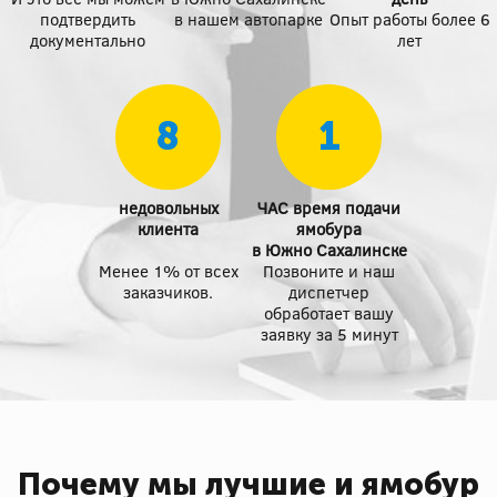
подтвердить
в нашем автопарке
Опыт работы более 6
документально
лет
8
1
недовольных
ЧАС время подачи
клиента
ямобура
в Южно Сахалинске
Менее 1% от всех
Позвоните и наш
заказчиков.
диспетчер
обработает вашу
заявку за 5 минут
Почему мы лучшие и ямобур