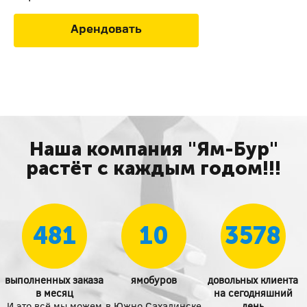
Арендовать
Наша компания "Ям-Бур"
растёт с каждым годом!!!
481
10
3578
выполненных заказа
ямобуров
довольных клиента
в месяц
на сегодняшний
И это всё мы можем
в Южно Сахалинске
день